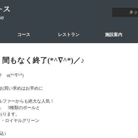
ネッ
コース
レストラン
施設案内
もなく終了(*^∇^*)／♪
(*^∇^*)
)／お買い求めはお早めに
ルファーからも絶大な人気！
 XV」 3種類のボールと
おります。
 ・ロイヤルグリーン
税込）